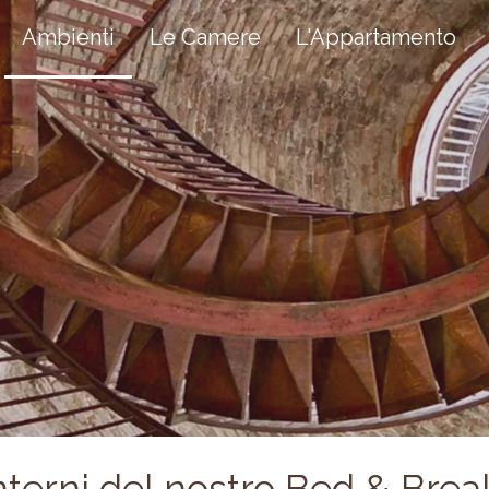
Ambienti
Le Camere
L'Appartamento
interni del nostro Bed & Brea