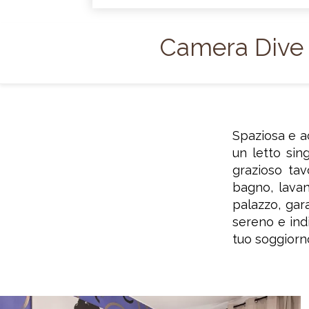
Camera Dive
Spaziosa e 
un letto sin
grazioso ta
bagno, lavan
palazzo, gar
sereno e indi
tuo soggiorn