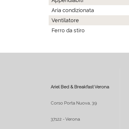
Appendiabiti
Aria condizionata
Ventilatore
Ferro da stiro
Ariel Bed & Breakfast Verona
Corso Porta Nuova, 39
37122 - Verona