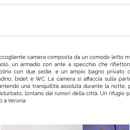
Accoglie 3 persone
|
accogliente camera composta da un comodo letto ma
golo, un armadio con ante a specchio che rifletton
volino con due sedie, e un ampio bagno privato 
dino, bidet e WC. La camera si affaccia sulla part
antendo una tranquillità assoluta durante la notte, 
sturbato, lontano dai rumori della città. Un rifugio p
o a Verona.