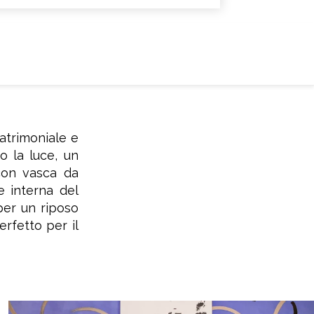
15 m2
|
1 x due piazze ampio
|
1 x Letto singolo
trimoniale e
o la luce, un
con vasca da
e interna del
per un riposo
erfetto per il