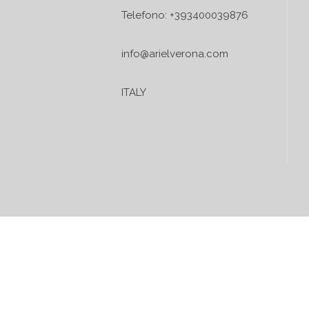
Telefono: +393400039876
info@arielverona.com
ITALY