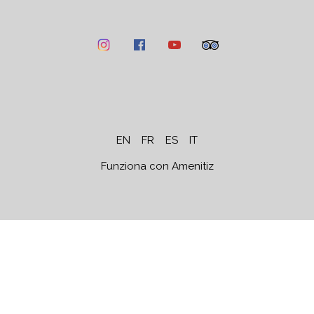
EN
FR
ES
IT
Funziona con Amenitiz