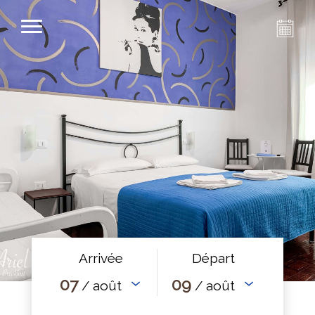
Arrivée
Départ
07
09
/ août
/ août