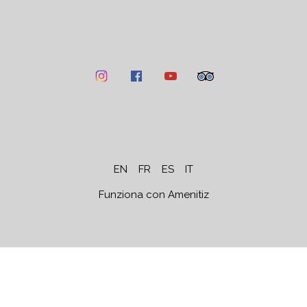
EN
FR
ES
IT
Funziona con Amenitiz