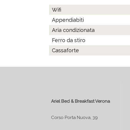
Wifi
Appendiabiti
Aria condizionata
Ferro da stiro
Cassaforte
Ariel Bed & Breakfast Verona
Corso Porta Nuova, 39