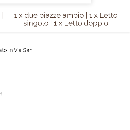
|
1 x due piazze ampio
|
1 x Letto
singolo
|
1 x Letto doppio
ato in Via San
.
m