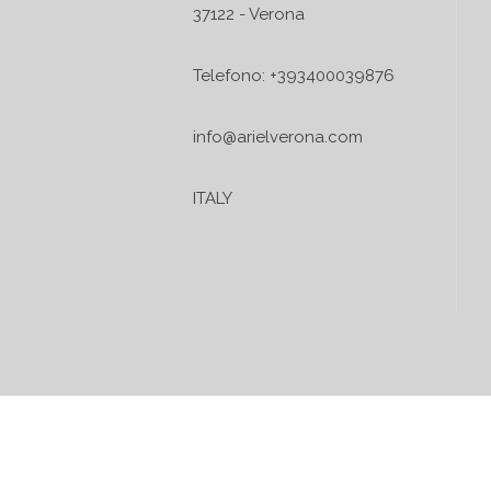
37122 - Verona
Telefono: +393400039876
info@arielverona.com
ITALY